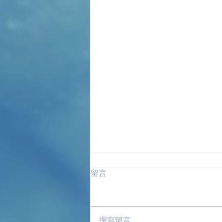
留言
消除寵物異味
撰寫留言......