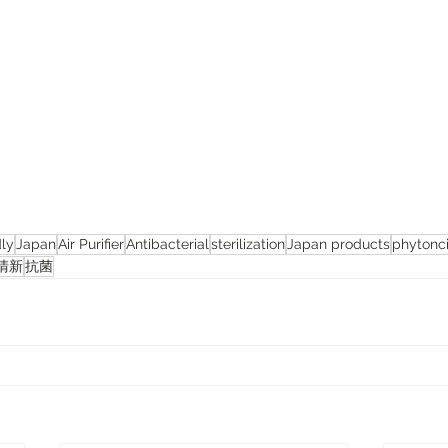
dly
Japan
Air Purifier
Antibacterial
sterilization
Japan products
phytonc
清新
抗菌