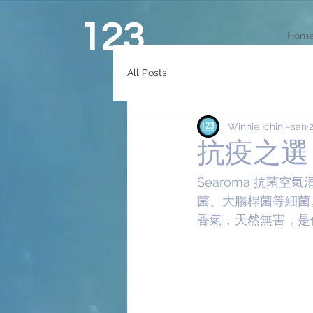
123
Hom
All Posts
Winnie Ichini–san
抗疫之選
Searoma 抗菌
菌、大腸桿菌等細菌
香氣，天然無害，是