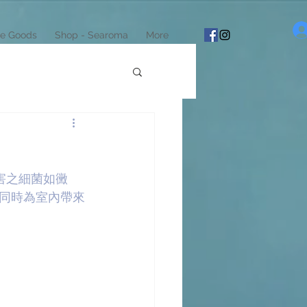
e Goods
Shop - Searoma
More
有害之細菌如黴
同時為室內帶來